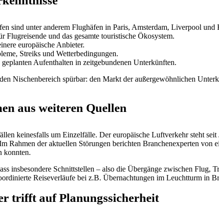
rkenntnisse
ffen sind unter anderem Flughäfen in Paris, Amsterdam, Liverpool und 
für Flugreisende und das gesamte touristische Ökosystem.
inere europäische Anbieter.
bleme, Streiks und Wetterbedingungen.
 geplanten Aufenthalten in zeitgebundenen Unterkünften.
en Nischenbereich spürbar: den Markt der außergewöhnlichen Unterkünf
en aus weiteren Quellen
rfällen keinesfalls um Einzelfälle. Der europäische Luftverkehr steht s
 Im Rahmen der aktuellen Störungen berichten Branchenexperten von e
n konnten.
dass insbesondere Schnittstellen – also die Übergänge zwischen Flug, Tr
 koordinierte Reiseverläufe bei z.B. Übernachtungen im Leuchtturm in 
r trifft auf Planungssicherheit