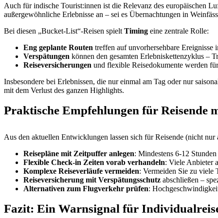
Auch für indische Tourist:innen ist die Relevanz des europäischen Lu
außergewöhnliche Erlebnisse an – sei es Übernachtungen in Weinfässe
Bei diesen „Bucket-List“-Reisen spielt
Timing
eine zentrale Rolle:
Eng geplante Routen
treffen auf unvorhersehbare Ereignisse 
Verspätungen
können den gesamten Erlebniskettenzyklus – Tra
Reiseversicherungen
und flexible Reisedokumente werden für 
Insbesondere bei Erlebnissen, die nur einmal am Tag oder nur saisona
mit dem Verlust des ganzen Highlights.
Praktische Empfehlungen für Reisende m
Aus den aktuellen Entwicklungen lassen sich für Reisende (nicht nur 
Reisepläne mit Zeitpuffer anlegen
: Mindestens 6-12 Stunden
Flexible Check-in Zeiten vorab verhandeln
: Viele Anbieter
Komplexe Reiseverläufe vermeiden
: Vermeiden Sie zu viele 
Reiseversicherung mit Verspätungsschutz
abschließen – spez
Alternativen zum Flugverkehr prüfen
: Hochgeschwindigkeit
Fazit: Ein Warnsignal für Individualrei