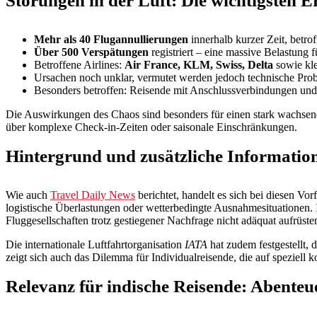
Störungen in der Luft: Die wichtigsten E
Mehr als 40 Flugannullierungen
innerhalb kurzer Zeit, betro
Über 500 Verspätungen
registriert – eine massive Belastung 
Betroffene Airlines:
Air France, KLM, Swiss, Delta
sowie kle
Ursachen noch unklar, vermutet werden jedoch technische Pro
Besonders betroffen: Reisende mit Anschlussverbindungen und
Die Auswirkungen des Chaos sind besonders für einen stark wachsend
über komplexe Check-in-Zeiten oder saisonale Einschränkungen.
Hintergrund und zusätzliche Information
Wie auch
Travel Daily News
berichtet, handelt es sich bei diesen Vo
logistische Überlastungen oder wetterbedingte Ausnahmesituationen.
Fluggesellschaften trotz gestiegener Nachfrage nicht adäquat aufrüste
Die internationale Luftfahrtorganisation
IATA
hat zudem festgestellt, 
zeigt sich auch das Dilemma für Individualreisende, die auf speziell
Relevanz für indische Reisende: Abenteue