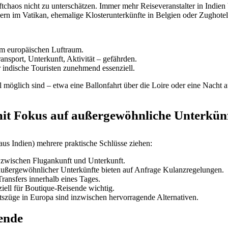
ftchaos nicht zu unterschätzen. Immer mehr Reiseveranstalter in Indien
rn im Vatikan, ehemalige Klosterunterkünfte in Belgien oder Zughotel
im europäischen Luftraum.
nsport, Unterkunft, Aktivität – gefährden.
indische Touristen zunehmend essenziell.
l möglich sind – etwa eine Ballonfahrt über die Loire oder eine Nacht
it Fokus auf außergewöhnliche Unterkün
aus Indien) mehrere praktische Schlüsse ziehen:
 zwischen Flugankunft und Unterkunft.
 außergewöhnlicher Unterkünfte bieten auf Anfrage Kulanzregelungen.
Transfers innerhalb eines Tages.
iell für Boutique-Reisende wichtig.
szüge in Europa sind inzwischen hervorragende Alternativen.
sende